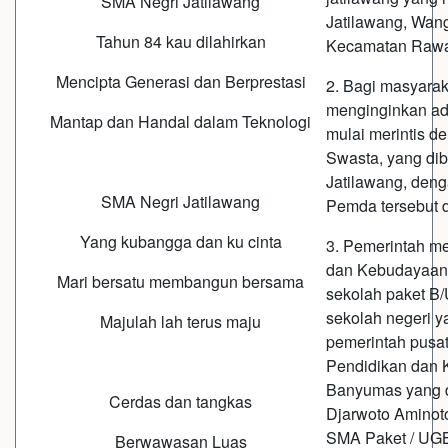
SMA Negri Jatilawang
Jatilawang, Wang
Tahun 84 kau dilahirkan
Kecamatan Rawa
Mencipta Generasi dan Berprestasi
2. Bagi masyarak
menginginkan a
Mantap dan Handal dalam Teknologi
mulai merintis 
Swasta, yang d
Jatilawang, den
SMA Negri Jatilawang
Pemda tersebut 
Yang kubangga dan ku cinta
3. Pemerintah m
dan Kebudayaan
Mari bersatu membangun bersama
sekolah paket B/
sekolah negeri y
Majulah lah terus maju
pemerintah pusa
Pendidikan dan
Banyumas yang di
Cerdas dan tangkas
Djarwoto Aminot
SMA Paket / UGB
Berwawasan Luas