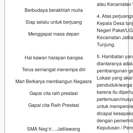
atau Kecamatan
Berbudaya berakhlah mulia
4. Atas perjuang
Siap selalu untuk berjuang
Kepala Desa tun
Negeri Paket/UG
Menggapai masa depan
Kecamatan Jatil
Tunjung.
5. Hambatan yang
Hai kawan harapan bangsa
diantaranya adal
Terus semangat menempa diri
pembangunan ged
Lokasi yang akan
Mari Berkarya membangun Negasra
penduduk/warga 
karena itu diperl
Gapai cita raih prestasi
pertemuan/musya
Gapai cita Raih Prestasi
untuk memperole
dicapai kesepaka
dengan pemerint
Keputusan / Pem
SMA Neg’ri….Jatilawang