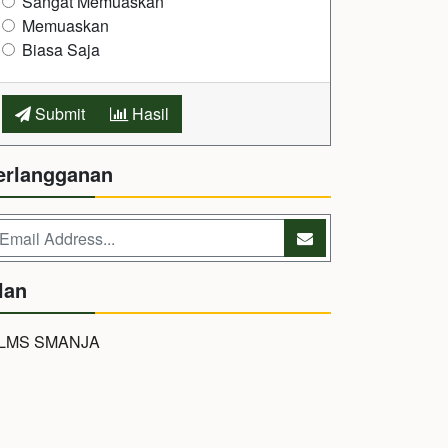
Sangat Memuaskan
Memuaskan
Biasa Saja
Submit
Hasil
erlangganan
lan