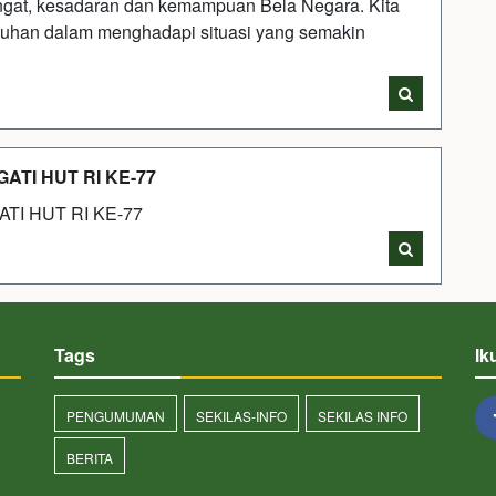
ngat, kesadaran dan kemampuan Bela Negara. Kita
guhan dalam menghadapi situasi yang semakin
i
TI HUT RI KE-77
I HUT RI KE-77
i
Tags
Ik
PENGUMUMAN
SEKILAS-INFO
SEKILAS INFO
BERITA